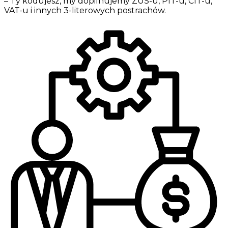
– Ty kodujesz, my dopilnujemy ZUS-u, PIT-u, CIT-u,
VAT-u i innych 3-literowych postrachów.